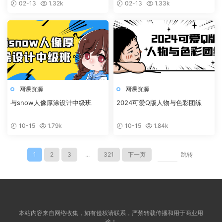
02-13
1.32k
02-13
1.33k
网课资源
网课资源
与snow人像厚涂设计中级班
2024可爱Q版人物与色彩团练
10-15
1.79k
10-15
1.84k
1
2
3
...
321
下一页
跳转
本站内容来自网络收集，如有侵权请联系，严禁转载传播和用于商业用
途！